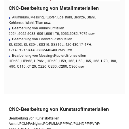
CNC-Bearbeitung von Metallmaterialien
Aluminium, Messing, Kupfer, Edelstahl, Bronze, Stahl,
Kohlenstoffstahl, Titan usw.
Bearbeitung von Aluminiumteilen
2024, 5052,5083, 6061,6061-T6, 6063,6082, 7075 usw.
Bearbeitung von Edelstahl-/Stahlteilen
SUS303, SUS304, SS316, SS316L, 420,430,17-4PH,
1214L/1215/4140/SCM440/40CrMo usw.
Bearbeitung von Messing-/Kupfer-/Bronzeteilen
HPb63, HPb62, HPb61, HPb59, H59, H62, H63, H65, H68, H70, H80,
H90, C110, C120, C220, C260, C280, C360 usw.
CNC-Bearbeitung von Kunststoffmaterialien
Bearbeitung von Kunststoffteilen
Acetal/POM/PA/Nylon/PC/PMMA/PP/PVC/PU/HDPE/PVDF/
Acryl/ABS/PTFE/PEEK usw.