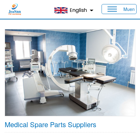
Muen
Heim
>
Produkte
>
Branchen
> Medizinisch
Medical Spare Parts Suppliers