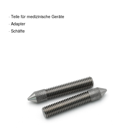
· Teile für medizinische Geräte
· Pin
· Adapter
· Bu
· Schäfte
· Ab