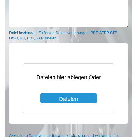
Datei hochladen. Zulässige Dateierweiterungen: PDF, STEP, STP,
DWG, IPT, PRT, SAT-Dateien.
Dateien hier ablegen Oder
Dateien
auswählen
Akzeptierte Dateitypen: pdf, dwg, dxf, stp, step, slddrw, sldprt, prt, igs,