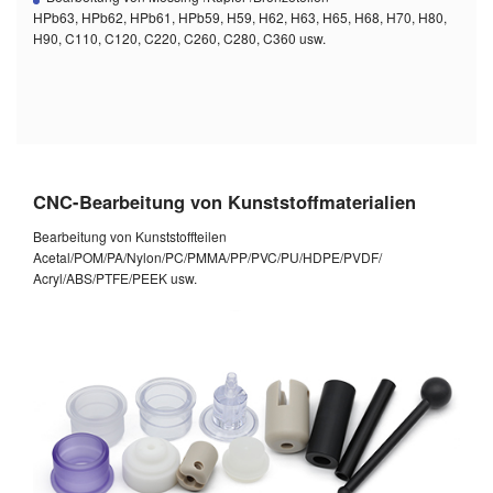
HPb63, HPb62, HPb61, HPb59, H59, H62, H63, H65, H68, H70, H80,
H90, C110, C120, C220, C260, C280, C360 usw.
CNC-Bearbeitung von Kunststoffmaterialien
Bearbeitung von Kunststoffteilen
Acetal/POM/PA/Nylon/PC/PMMA/PP/PVC/PU/HDPE/PVDF/
Acryl/ABS/PTFE/PEEK usw.