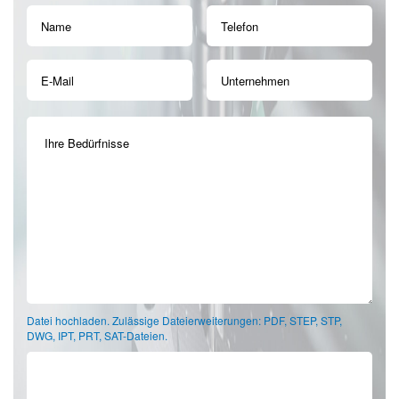
Datei hochladen. Zulässige Dateierweiterungen: PDF, STEP, STP,
DWG, IPT, PRT, SAT-Dateien.