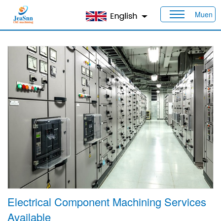
Muen
Heim
>
Produkte
>
Branchen
> Elektrisch
Electrical Component Machining Services
Available