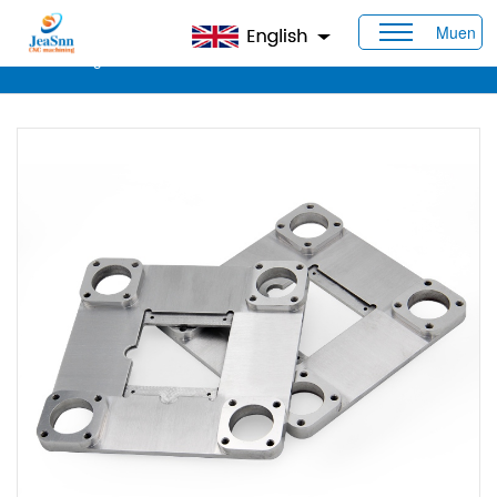
Muen
Heim
>
Produkte
>
CNC-Edelstahlteile
> Große CNC-
Bearbeitungsdienste