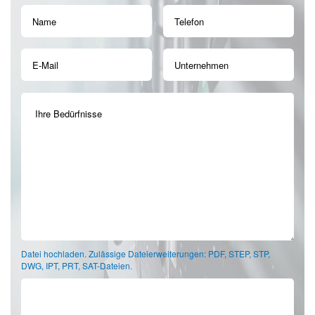
Datei hochladen. Zulässige Dateierweiterungen: PDF, STEP, STP,
DWG, IPT, PRT, SAT-Dateien.