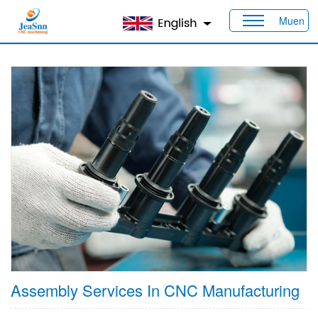
Muen
Heim
>
Produkte
>
Funktionen
> Montageservice
Assembly Services In CNC Manufacturing